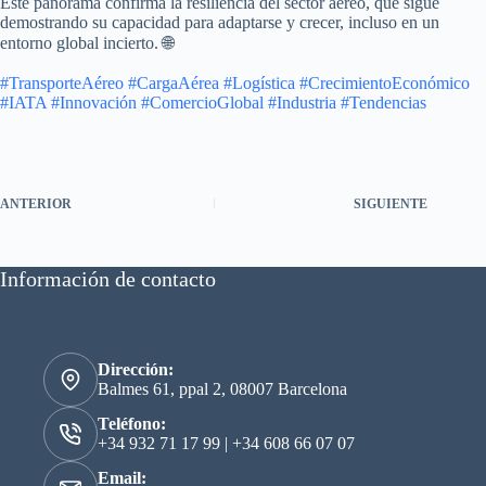
Este panorama confirma la resiliencia del sector aéreo, que sigue
demostrando su capacidad para adaptarse y crecer, incluso en un
entorno global incierto. 🌐
#TransporteAéreo
#CargaAérea
#Logística
#CrecimientoEconómico
#IATA
#Innovación
#ComercioGlobal
#Industria
#Tendencias
ANTERIOR
SIGUIENTE
Información de contacto
Dirección:
Balmes 61, ppal 2, 08007 Barcelona
Teléfono:
+34 932 71 17 99
|
+34 608 66 07 07
Email: