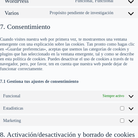
WordPress
Funcional, Functional
Consent
to
Varios
service
Propósito pendiente de investigación
Consent
wordpress
to
service
7. Consentimiento
varios
Cuando visites nuestra web por primera vez, te mostraremos una ventana
emergente con una explicación sobre las cookies. Tan pronto como hagas clic
en «Guardar preferencias», aceptas que usemos las categorías de cookies y
plugins que has seleccionado en la ventana emergente, tal y como se describe
en esta política de cookies. Puedes desactivar el uso de cookies a través de tu
navegador, pero, por favor, ten en cuenta que nuestra web puede dejar de
funcionar correctamente.
7.1 Gestiona tus ajustes de consentimiento
Funcional
Siempre activo
Estadísticas
Estadís
Marketing
Market
8. Activación/desactivación y borrado de cookies