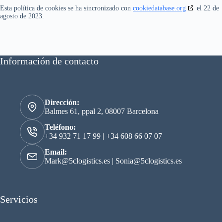
Esta política de cookies se ha sincronizado con
cookiedatabase.org
el 22 de
agosto de 2023.
Información de contacto
Dirección:
Balmes 61, ppal 2, 08007 Barcelona
Teléfono:
+34 932 71 17 99
|
+34 608 66 07 07
Email:
Mark@5clogistics.es
|
Sonia@5clogistics.es
Servicios