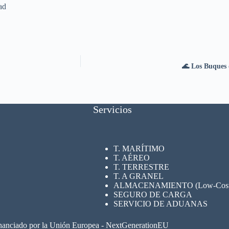
ad
🌊 Los Buques 
Servicios
T. MARÍTIMO
T. AÉREO
T. TERRESTRE
T. A GRANEL
ALMACENAMIENTO (Low-Cost su
SEGURO
DE CARGA
SERVICIO DE ADUANAS
nanciado por la Unión Europea - NextGenerationEU