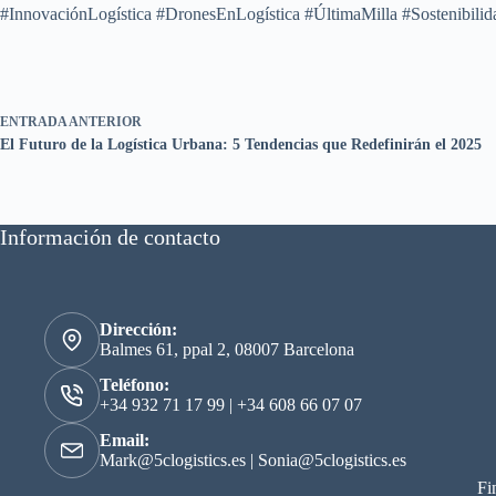
#InnovaciónLogística #DronesEnLogística #ÚltimaMilla #Sostenibilid
ENTRADA
ANTERIOR
El Futuro de la Logística Urbana: 5 Tendencias que Redefinirán el 2025
Información de contacto
Dirección:
Balmes 61, ppal 2, 08007 Barcelona
Teléfono:
+34 932 71 17 99
|
+34 608 66 07 07
Email:
Mark@5clogistics.es
|
Sonia@5clogistics.es
Fi