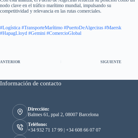
nodo clave en el tráfico marítimo mundial, impulsando su
competitividad y relevancia en las rutas comerciales.
#Logística
#TransporteMarítimo
#PuertoDeAlgeciras
#Maersk
#HapagLloyd
#Gemini
#ComercioGlobal
ANTERIOR
SIGUIENTE
Información de contacto
Dirección:
Balmes 61, ppal 2, 08007 Barcelona
Teléfono:
+34 932 71 17 99
|
+34 608 66 07 07