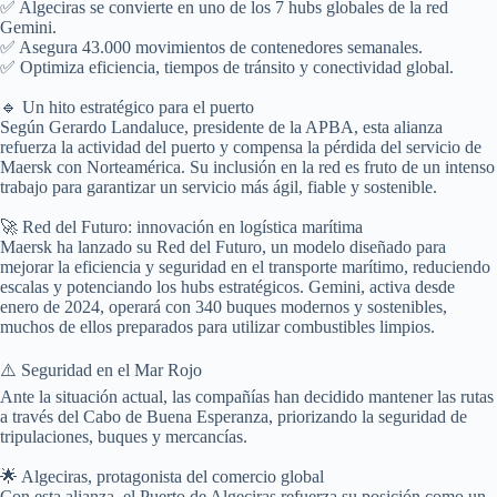
✅ Algeciras se convierte en uno de los 7 hubs globales de la red
Gemini.
✅ Asegura 43.000 movimientos de contenedores semanales.
✅ Optimiza eficiencia, tiempos de tránsito y conectividad global.
🔹 Un hito estratégico para el puerto
Según Gerardo Landaluce, presidente de la APBA, esta alianza
refuerza la actividad del puerto y compensa la pérdida del servicio de
Maersk con Norteamérica. Su inclusión en la red es fruto de un intenso
trabajo para garantizar un servicio más ágil, fiable y sostenible.
🚀 Red del Futuro: innovación en logística marítima
Maersk ha lanzado su Red del Futuro, un modelo diseñado para
mejorar la eficiencia y seguridad en el transporte marítimo, reduciendo
escalas y potenciando los hubs estratégicos. Gemini, activa desde
enero de 2024, operará con 340 buques modernos y sostenibles,
muchos de ellos preparados para utilizar combustibles limpios.
⚠️ Seguridad en el Mar Rojo
Ante la situación actual, las compañías han decidido mantener las rutas
a través del Cabo de Buena Esperanza, priorizando la seguridad de
tripulaciones, buques y mercancías.
🌟 Algeciras, protagonista del comercio global
Con esta alianza, el Puerto de Algeciras refuerza su posición como un