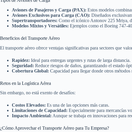
Tipos de Aviones de Carga
Aviones de Pasajeros y Carga (PAX):
Estos modelos combinan 
Aviones Exclusivos para Carga (CAO):
Diseñados exclusivame
Supertransportadores:
Como el icónico Antonov 225 Mriya, des
Modelos Mixtos y Versátiles:
Ejemplos como el Boeing 747-400 
Beneficios del Transporte Aéreo
El transporte aéreo ofrece ventajas significativas para sectores que valor
Rapidez:
Ideal para entregas urgentes y rutas de larga distancia.
Seguridad:
Reduce riesgos de daños, garantizando el estado ópt
Cobertura Global:
Capacidad para llegar donde otros métodos
Retos en la Logística Aérea
Sin embargo, no está exento de desafíos:
Costos Elevados:
Es una de las opciones más caras.
Limitaciones de Capacidad:
Especialmente para mercancías vo
Impacto Ambiental:
Aunque se trabaja en innovaciones para re
¿Cómo Aprovechar el Transporte Aéreo para Tu Empresa?