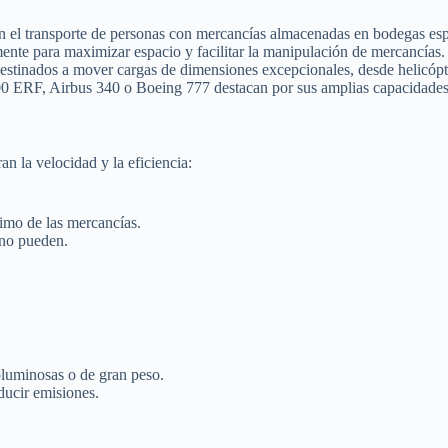
el transporte de personas con mercancías almacenadas en bodegas especi
nte para maximizar espacio y facilitar la manipulación de mercancías.
tinados a mover cargas de dimensiones excepcionales, desde helicópter
ERF, Airbus 340 o Boeing 777 destacan por sus amplias capacidades y 
an la velocidad y la eficiencia:
imo de las mercancías.
 no pueden.
luminosas o de gran peso.
ducir emisiones.