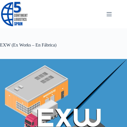
Saltar
al
contenido
EXW (Ex Works – En Fábrica)