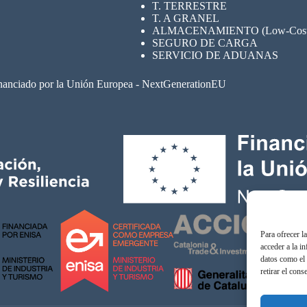
T. TERRESTRE
T. A GRANEL
ALMACENAMIENTO (Low-Cost su
SEGURO
DE CARGA
SERVICIO DE ADUANAS
nanciado por la Unión Europea - NextGenerationEU
Para ofrecer l
acceder a la i
datos como el 
retirar el cons