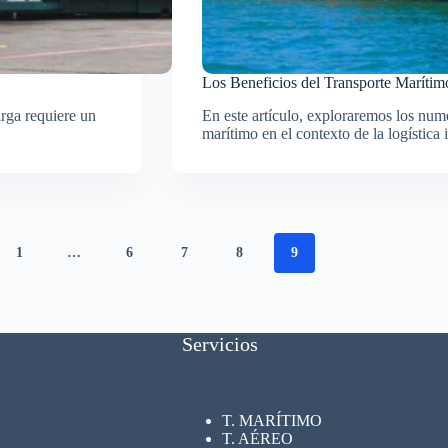
Los Beneficios del Transporte Marítimo
arga requiere un
En este artículo, exploraremos los nume
marítimo en el contexto de la logística 
1
…
6
7
8
9
Servicios
T. MARÍTIMO
T. AÉREO